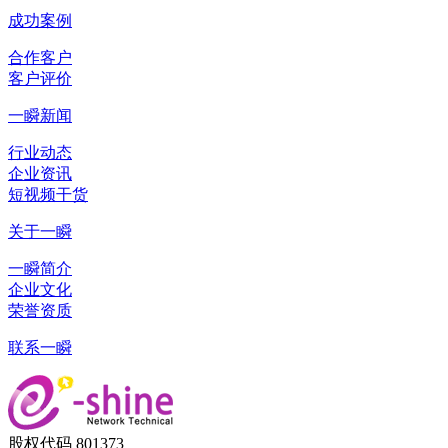
成功案例
合作客户
客户评价
一瞬新闻
行业动态
企业资讯
短视频干货
关于一瞬
一瞬简介
企业文化
荣誉资质
联系一瞬
股权代码 801373