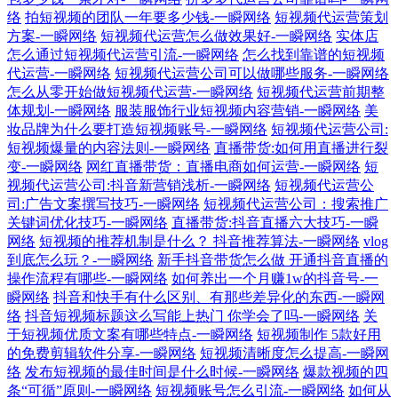
络
拍短视频的团队一年要多少钱-一瞬网络
短视频代运营策划
方案-一瞬网络
短视频代运营怎么做效果好-一瞬网络
实体店
怎么通过短视频代运营引流-一瞬网络
怎么找到靠谱的短视频
代运营-一瞬网络
短视频代运营公司可以做哪些服务-一瞬网络
怎么从零开始做短视频代运营-一瞬网络
短视频代运营前期整
体规划-一瞬网络
服装服饰行业短视频内容营销-一瞬网络
美
妆品牌为什么要打造短视频账号-一瞬网络
短视频代运营公司:
短视频爆量的内容法则-一瞬网络
直播带货:如何用直播进行裂
变-一瞬网络
网红直播带货：直播电商如何运营-一瞬网络
短
视频代运营公司:抖音新营销浅析-一瞬网络
短视频代运营公
司:广告文案撰写技巧-一瞬网络
短视频代运营公司：搜索推广
关键词优化技巧-一瞬网络
直播带货:抖音直播六大技巧-一瞬
网络
短视频的推荐机制是什么？ 抖音推荐算法-一瞬网络
vlog
到底怎么玩？-一瞬网络
新手抖音带货怎么做 开通抖音直播的
操作流程有哪些-一瞬网络
如何养出一个月赚1w的抖音号-一
瞬网络
抖音和快手有什么区别、有那些差异化的东西-一瞬网
络
抖音短视频标题这么写能上热门 你学会了吗-一瞬网络
关
于短视频优质文案有哪些特点-一瞬网络
短视频制作 5款好用
的免费剪辑软件分享-一瞬网络
短视频清晰度怎么提高-一瞬网
络
发布短视频的最佳时间是什么时候-一瞬网络
爆款视频的四
条“可循”原则-一瞬网络
短视频账号怎么引流-一瞬网络
如何从