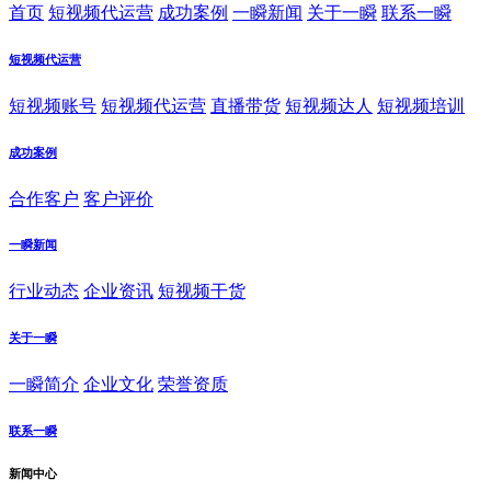
首页
短视频代运营
成功案例
一瞬新闻
关于一瞬
联系一瞬
短视频代运营
短视频账号
短视频代运营
直播带货
短视频达人
短视频培训
成功案例
合作客户
客户评价
一瞬新闻
行业动态
企业资讯
短视频干货
关于一瞬
一瞬简介
企业文化
荣誉资质
联系一瞬
新闻中心