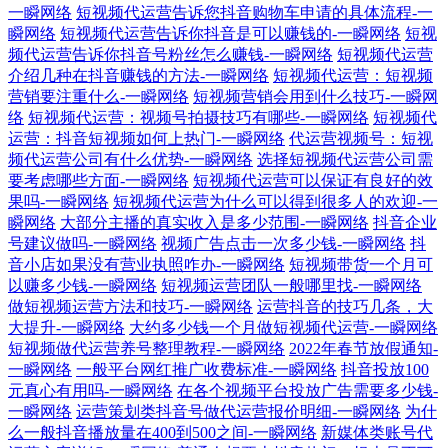
一瞬网络
短视频代运营告诉您抖音购物车申请的具体流程-一
瞬网络
短视频代运营告诉你抖音是可以赚钱的-一瞬网络
短视
频代运营告诉你抖音号粉丝怎么赚钱-一瞬网络
短视频代运营
介绍几种在抖音赚钱的方法-一瞬网络
短视频代运营：短视频
营销要注重什么-一瞬网络
短视频营销会用到什么技巧-一瞬网
络
短视频代运营：视频号拍摄技巧有哪些-一瞬网络
短视频代
运营：抖音短视频如何上热门-一瞬网络
代运营视频号：短视
频代运营公司有什么优势-一瞬网络
选择短视频代运营公司需
要考虑哪些方面-一瞬网络
短视频代运营可以保证有良好的效
果吗-一瞬网络
短视频代运营为什么可以得到很多人的欢迎-一
瞬网络
大部分主播的真实收入是多少范围-一瞬网络
抖音企业
号建议做吗-一瞬网络
视频广告点击一次多少钱-一瞬网络
抖
音小店如果没有营业执照咋办-一瞬网络
短视频带货一个月可
以赚多少钱-一瞬网络
短视频运营团队一般哪里找-一瞬网络
做短视频运营方法和技巧-一瞬网络
运营抖音的技巧几条，大
大提升-一瞬网络
大约多少钱一个月做短视频代运营-一瞬网络
短视频做代运营养号整理教程-一瞬网络
2022年春节放假通知-
一瞬网络
一般平台网红推广收费标准-一瞬网络
抖音投放100
元真心有用吗-一瞬网络
在各个视频平台投放广告需要多少钱-
一瞬网络
运营策划类抖音号做代运营报价明细-一瞬网络
为什
么一般抖音播放量在400到500之间-一瞬网络
新媒体类账号代