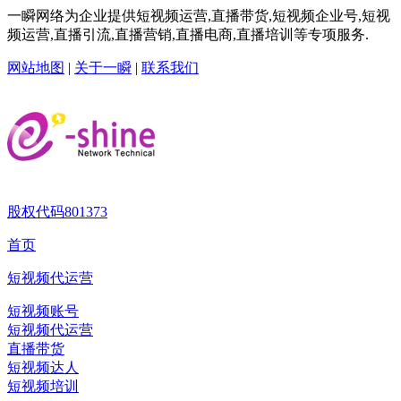
一瞬网络为企业提供短视频运营,直播带货,短视频企业号,短视
频运营,直播引流,直播营销,直播电商,直播培训等专项服务.
网站地图
|
关于一瞬
|
联系我们
股权代码
801373
首页
短视频代运营
短视频账号
短视频代运营
直播带货
短视频达人
短视频培训