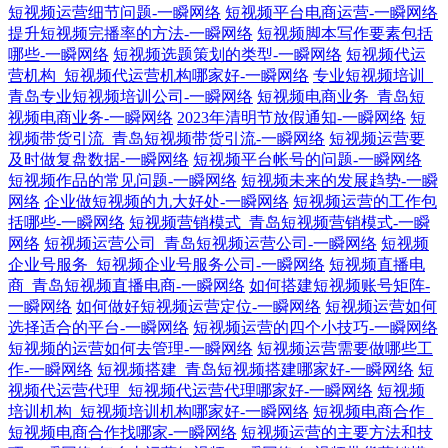
短视频运营细节问题-一瞬网络
短视频平台电商运营-一瞬网络
提升短视频完播率的方法-一瞬网络
短视频脚本写作要素包括
哪些-一瞬网络
短视频选题策划的类型-一瞬网络
短视频代运
营机构_短视频代运营机构哪家好-一瞬网络
专业短视频培训_
青岛专业短视频培训公司-一瞬网络
短视频电商业务_青岛短
视频电商业务-一瞬网络
2023年清明节放假通知-一瞬网络
短
视频带货引流_青岛短视频带货引流-一瞬网络
短视频运营要
及时做复盘数据-一瞬网络
短视频平台帐号的问题-一瞬网络
短视频作品的常见问题-一瞬网络
短视频未来的发展趋势-一瞬
网络
企业做短视频的九大好处-一瞬网络
短视频运营的工作包
括哪些-一瞬网络
短视频营销模式_青岛短视频营销模式-一瞬
网络
短视频运营公司_青岛短视频运营公司-一瞬网络
短视频
企业号服务_短视频企业号服务公司-一瞬网络
短视频直播电
商_青岛短视频直播电商-一瞬网络
如何搭建短视频账号矩阵-
一瞬网络
如何做好短视频运营定位-一瞬网络
短视频运营如何
选择适合的平台-一瞬网络
短视频运营的四个小技巧-一瞬网络
短视频的运营如何去管理-一瞬网络
短视频运营需要做哪些工
作-一瞬网络
短视频搭建_青岛短视频搭建哪家好-一瞬网络
短
视频代运营代理_短视频代运营代理哪家好-一瞬网络
短视频
培训机构_短视频培训机构哪家好-一瞬网络
短视频电商合作_
短视频电商合作找哪家-一瞬网络
短视频运营的主要方法和技