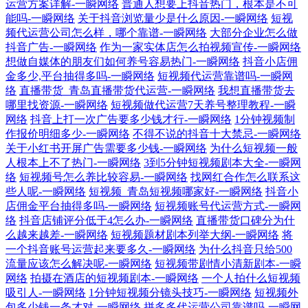
运营方案详解-一瞬网络
普通人想要上抖音热门，根本是不可
能吗-一瞬网络
关于抖音浏览量少是什么原因-一瞬网络
短视
频代运营公司怎么样，哪个靠谱-一瞬网络
大部分企业怎么做
抖音广告-一瞬网络
作为一家实体店怎么拍视频宣传-一瞬网络
想做自媒体的朋友们如何养号容易热门-一瞬网络
抖音小店佣
金多少,平台抽得多吗-一瞬网络
短视频代运营靠谱吗-一瞬网
络
直播带货_青岛直播带货代运营-一瞬网络
我想直播带货去
哪里找资源-一瞬网络
短视频做代运营7天养号整理教程-一瞬
网络
抖音上打一次广告要多少钱才行-一瞬网络
1分钟视频制
作报价明细多少-一瞬网络
不得不说的抖音十大禁忌-一瞬网络
关于小红书开屏广告需要多少钱-一瞬网络
为什么短视频一般
人根本上不了热门-一瞬网络
3到5分钟短视频剧本大全-一瞬网
络
短视频号怎么养比较容易-一瞬网络
找网红合作怎么联系这
些人呢-一瞬网络
短视频_青岛短视频哪家好-一瞬网络
抖音小
店佣金平台抽得多吗-一瞬网络
短视频账号代运营方式-一瞬网
络
抖音店铺评分低于4怎么办-一瞬网络
直播带货口碑分为什
么越来越差-一瞬网络
短视频题材剧本列举大纲-一瞬网络
将
一个抖音账号运营起来要多久-一瞬网络
为什么抖音只给500
流量应该怎么解决呢-一瞬网络
短视频带剧情小清新剧本-一瞬
网络
拍摄在酒店的短视频剧本-一瞬网络
一个人拍什么短视频
吸引人-一瞬网络
1分钟短视频分镜头技巧-一瞬网络
短视频外
包多少钱一条才对-一瞬网络
拼多多代运营公司靠谱吗-一瞬网