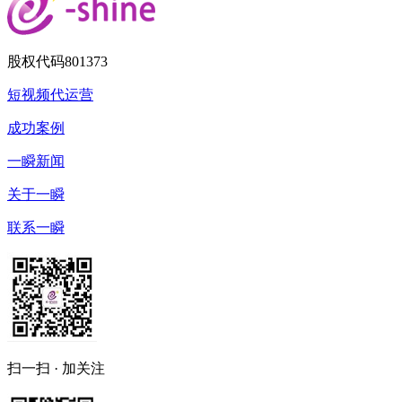
股权代码
801373
短视频代运营
成功案例
一瞬新闻
关于一瞬
联系一瞬
扫一扫 · 加关注