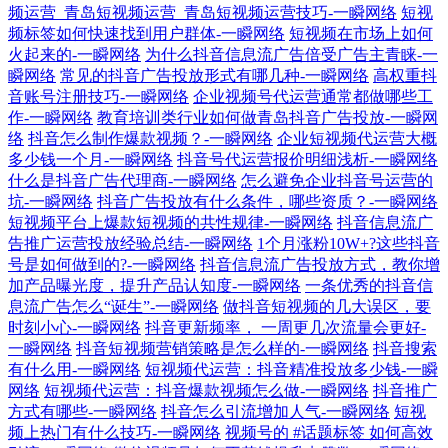
频运营_青岛短视频运营_青岛短视频运营技巧-一瞬网络
短视
频标签如何快速找到用户群体-一瞬网络
短视频在市场上如何
火起来的-一瞬网络
为什么抖音信息流广告倍受广告主青睐-一
瞬网络
常见的抖音广告投放形式有哪几种-一瞬网络
高权重抖
音账号注册技巧-一瞬网络
企业视频号代运营通常都做哪些工
作-一瞬网络
教育培训类行业如何做青岛抖音广告投放-一瞬网
络
抖音怎么制作爆款视频？-一瞬网络
企业短视频代运营大概
多少钱一个月-一瞬网络
抖音号代运营报价明细浅析-一瞬网络
什么是抖音广告代理商-一瞬网络
怎么避免企业抖音号运营的
坑-一瞬网络
抖音广告投放有什么条件，哪些资质？-一瞬网络
短视频平台上爆款短视频的共性规律-一瞬网络
抖音信息流广
告推广运营投放经验总结-一瞬网络
1个月涨粉10W+?这些抖音
号是如何做到的?-一瞬网络
抖音信息流广告投放方式，教你增
加产品曝光度，提升产品认知度-一瞬网络
一条优秀的抖音信
息流广告怎么“诞生”-一瞬网络
做抖音短视频的几大误区，要
时刻小心-一瞬网络
抖音更新频率， 一周更几次流量会更好-
一瞬网络
抖音短视频营销策略是怎么样的-一瞬网络
抖音搜索
有什么用-一瞬网络
短视频代运营：抖音精准投放多少钱-一瞬
网络
短视频代运营：抖音爆款视频怎么做-一瞬网络
抖音推广
方式有哪些-一瞬网络
抖音怎么引流增加人气-一瞬网络
短视
频上热门有什么技巧-一瞬网络
视频号的 #话题标签 如何高效