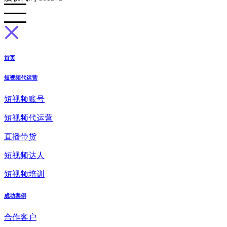
首页
短视频代运营
短视频账号
短视频代运营
直播带货
短视频达人
短视频培训
成功案例
合作客户