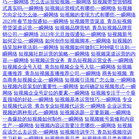
巧-一瞬网络
怎么去运营短视频-一瞬网络
短视频带货营销模
式真实吗-一瞬网络
短视频运营模式有哪些-一瞬网络
短视频
方向定位怎么做-一瞬网络
短视频的变现方式有哪些-一瞬网络
2023年春节放假通知-一瞬网络
短视频带货渠道_青岛短视频
带货渠道运营-一瞬网络
短视频品牌营销_青岛短视频品牌营
销公司-一瞬网络
2023年元旦放假通知-一瞬网络
短视频新号
如何定位-一瞬网络
如何创作短视频脚本-一瞬网络
短视频的
搞笑加种草法则-一瞬网络
短视频如何做到三秒钟吸引法则-一
瞬网络
短视频社群运营的策略-一瞬网络
短视频渠道运营的内
容-一瞬网络
短视频运营业务_青岛短视频运营业务-一瞬网络
短视频企业号入驻_青岛短视频企业号入驻-一瞬网络
短视频
直播推荐_青岛短视频直播推荐公司-一瞬网络
商务短视频_青
岛商务短视频企业-一瞬网络
短视频引流推广怎么做-一瞬网络
短视频内容策划的重要性-一瞬网络
如何确定短视频形式-一瞬
网络
短视频企业号定位的要素-一瞬网络
短视频专注于一个垂
直领域的好处-一瞬网络
短视频基本运营技巧-一瞬网络
专业
短视频代运营_青岛专业短视频代运营-一瞬网络
企业运营短
视频的两种形式-一瞬网络
短视频选题一定要新颖-一瞬网络
一条爆款的短视频如何制作-一瞬网络
短视频账号装修和内容
生产-一瞬网络
短视频内容运营要注意哪些-一瞬网络
短视频
应该怎么去运营-一瞬网络
短视频培训学习_青岛短视频培训
学习机构-一瞬网络
短视频电商品类_短视频电商品类有哪些-