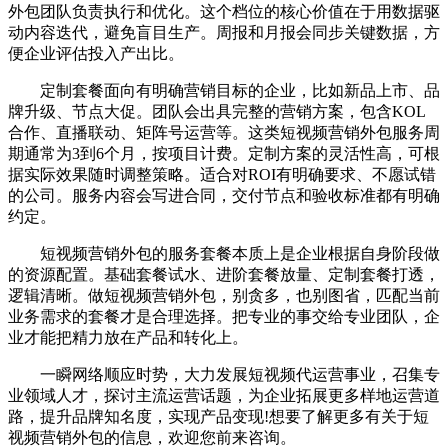
外包团队负责执行和优化。这个档位的核心价值在于用数据驱
动内容迭代，避免盲目生产。周报和月报会同步关键数据，方
便企业评估投入产出比。
定制套餐面向有明确营销目标的企业，比如新品上市、品
牌升级、节点大促。团队会出具完整的营销方案，包含KOL
合作、直播联动、矩阵号运营等。这类短视频营销外包服务周
期通常为3到6个月，按项目计费。定制方案的灵活性高，可根
据实际效果随时调整策略。适合对ROI有明确要求、不愿试错
的公司。服务内容会写进合同，交付节点和验收标准都有明确
约定。
短视频营销外包的服务套餐本质上是企业根据自身阶段做
的资源配置。基础套餐试水、进阶套餐放量、定制套餐打透，
逻辑清晰。做短视频营销外包，别贪多，也别图省，匹配当前
业务需求的套餐才是合理选择。把专业的事交给专业团队，企
业才能把精力放在产品和转化上。
一瞬网络顺应时势，大力发展短视频代运营事业，召集专
业领域人才，探讨主流运营话题，为企业拓展更多样地运营道
路，提升品牌知名度，实现产品变现!想要了解更多有关于短
视频营销外包的信息，欢迎您前来咨询。