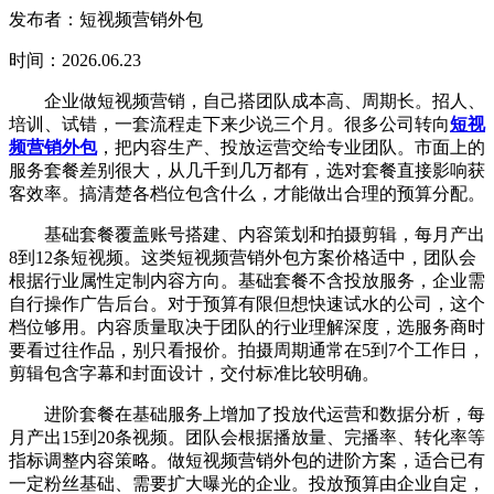
发布者：短视频营销外包
时间：2026.06.23
企业做短视频营销，自己搭团队成本高、周期长。招人、
培训、试错，一套流程走下来少说三个月。很多公司转向
短视
频营销外包
，把内容生产、投放运营交给专业团队。市面上的
服务套餐差别很大，从几千到几万都有，选对套餐直接影响获
客效率。搞清楚各档位包含什么，才能做出合理的预算分配。
基础套餐覆盖账号搭建、内容策划和拍摄剪辑，每月产出
8到12条短视频。这类短视频营销外包方案价格适中，团队会
根据行业属性定制内容方向。基础套餐不含投放服务，企业需
自行操作广告后台。对于预算有限但想快速试水的公司，这个
档位够用。内容质量取决于团队的行业理解深度，选服务商时
要看过往作品，别只看报价。拍摄周期通常在5到7个工作日，
剪辑包含字幕和封面设计，交付标准比较明确。
进阶套餐在基础服务上增加了投放代运营和数据分析，每
月产出15到20条视频。团队会根据播放量、完播率、转化率等
指标调整内容策略。做短视频营销外包的进阶方案，适合已有
一定粉丝基础、需要扩大曝光的企业。投放预算由企业自定，