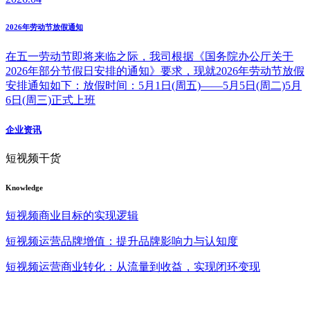
2026年劳动节放假通知
在五一劳动节即将来临之际，我司根据《国务院办公厅关于
2026年部分节假日安排的通知》要求，现就2026年劳动节放假
安排通知如下：放假时间：5月1日(周五)——5月5日(周二)5月
6日(周三)正式上班
企业资讯
短视频干货
Knowledge
短视频商业目标的实现逻辑
短视频运营品牌增值：提升品牌影响力与认知度
短视频运营商业转化：从流量到收益，实现闭环变现