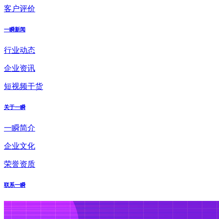
客户评价
一瞬新闻
行业动态
企业资讯
短视频干货
关于一瞬
一瞬简介
企业文化
荣誉资质
联系一瞬