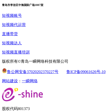
青岛市李沧区中海国际广场1807室
短视频账号
短视频代运营
直播带货
短视频达人
短视频直播培训
版权所有©青岛一瞬网络科技有限公司
鲁公网安备37020202370227号
鲁ICP备09061626号-10
网站建设
：
一瞬网络
股权代码
801373