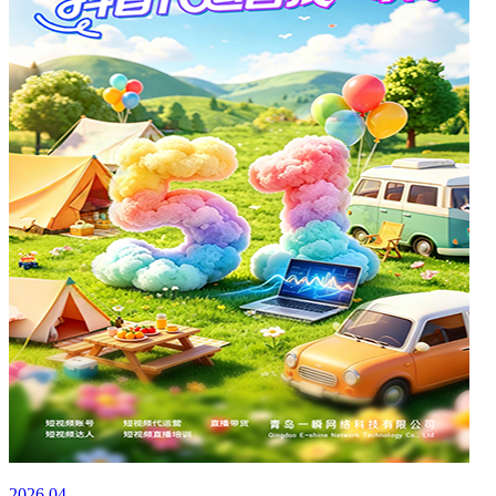
2026.04