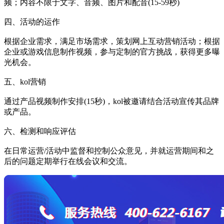
频；内容不限于文字、音频、图片和配音(15-59秒)
四、活动的运作
根据企业需求，满足市场需求，策划网上互动营销活动；根据
企业或游戏信息制作视频，参与定制的官方挑战，获得更多曝
光机会。
五、kol营销
通过产品视频制作安排(15秒)，kol被邀请结合活动宣传其品牌
或产品。
六、检测和响应评估
在日常运营/活动中监督和控制公众意见，并就运营期间和之
后的问题定期举行在线会议和交流。