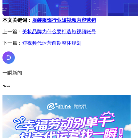
本文关键词：
服装服饰行业短视频内容营销
上一篇：
美妆品牌为什么要打造短视频账号
下一篇：
短视频代运营前期整体规划
一瞬新闻
News