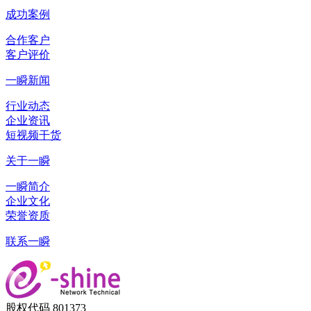
成功案例
合作客户
客户评价
一瞬新闻
行业动态
企业资讯
短视频干货
关于一瞬
一瞬简介
企业文化
荣誉资质
联系一瞬
股权代码 801373