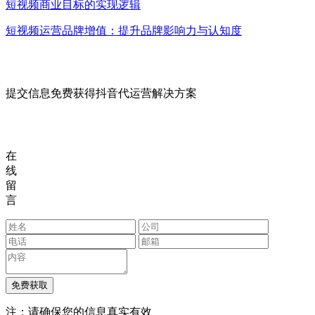
短视频商业目标的实现逻辑
短视频运营品牌增值：提升品牌影响力与认知度
提交信息免费获得抖音代运营解决方案
在
线
留
言
注：请确保您的信息真实有效