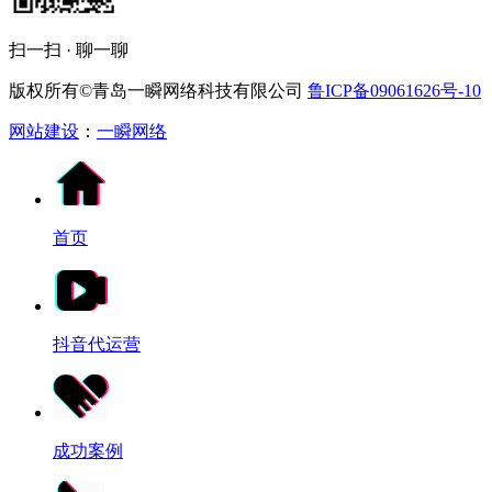
扫一扫 · 聊一聊
版权所有©青岛一瞬网络科技有限公司
鲁ICP备09061626号-10
网站建设
：
一瞬网络
首页
抖音代运营
成功案例