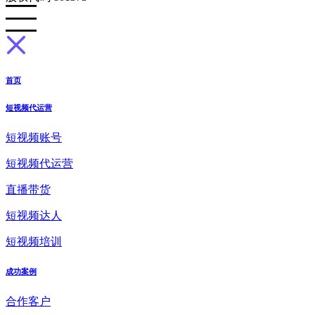
首页
短视频代运营
短视频账号
短视频代运营
直播带货
短视频达人
短视频培训
成功案例
合作客户