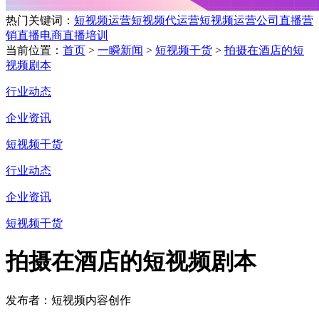
热门关键词：
短视频运营
短视频代运营
短视频运营公司
直播营
销
直播电商
直播培训
当前位置：
首页
>
一瞬新闻
>
短视频干货
>
拍摄在酒店的短
视频剧本
行业动态
企业资讯
短视频干货
行业动态
企业资讯
短视频干货
拍摄在酒店的短视频剧本
发布者：短视频内容创作