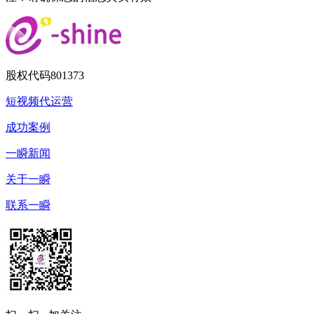
股权代码
801373
短视频代运营
成功案例
一瞬新闻
关于一瞬
联系一瞬