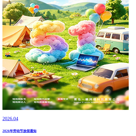
2026.04
2026年劳动节放假通知