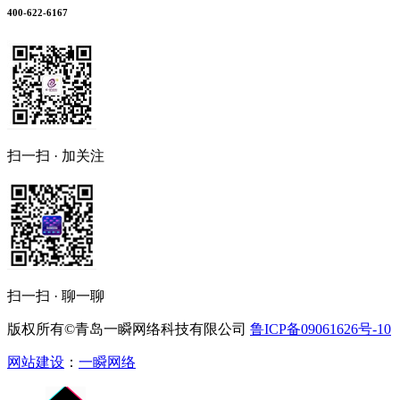
400-622-6167
扫一扫 · 加关注
扫一扫 · 聊一聊
版权所有©青岛一瞬网络科技有限公司
鲁ICP备09061626号-10
网站建设
：
一瞬网络