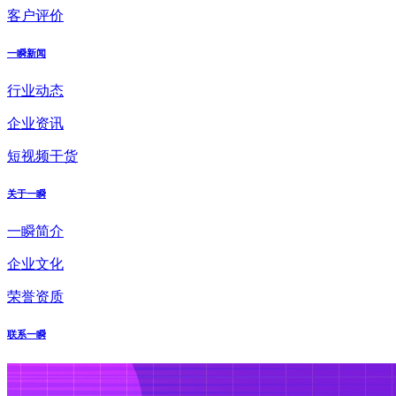
客户评价
一瞬新闻
行业动态
企业资讯
短视频干货
关于一瞬
一瞬简介
企业文化
荣誉资质
联系一瞬