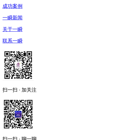
成功案例
一瞬新闻
关于一瞬
联系一瞬
扫一扫 · 加关注
扫一扫 · 聊一聊