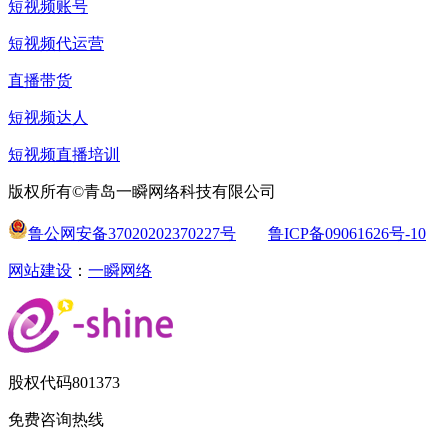
短视频账号
短视频代运营
直播带货
短视频达人
短视频直播培训
版权所有©青岛一瞬网络科技有限公司
鲁公网安备37020202370227号
鲁ICP备09061626号-10
网站建设
：
一瞬网络
股权代码
801373
免费咨询热线