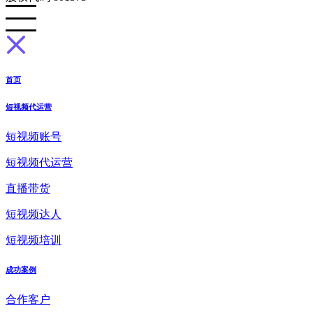
首页
短视频代运营
短视频账号
短视频代运营
直播带货
短视频达人
短视频培训
成功案例
合作客户