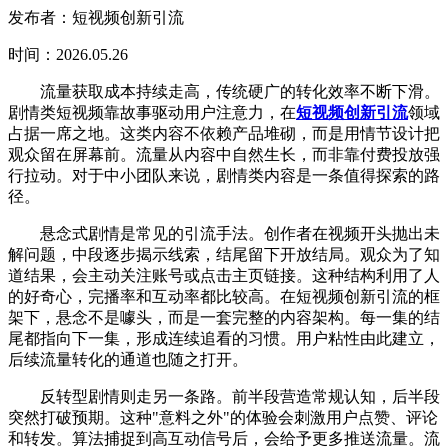
发布者：短视频创新引流
时间：2026.05.26
流量获取成本持续走高，传统硬广的转化效率不断下滑。
剧情类短视频靠故事驱动用户注意力，在
短视频创新引流
领域
占据一席之地。这类内容不依赖产品堆砌，而是用情节设计把
观众留在屏幕前。流量从内容中自然生长，而非靠付费投放强
行拉动。对于中小团队来说，剧情类内容是一条值得探索的路
径。
悬念式剧情是常见的引流手法。创作者在视频开头抛出未
解问题，中段逐步揭示线索，结尾留下开放结局。观众为了知
道结果，会主动关注账号或点击主页链接。这种结构利用了人
的好奇心，完播率和互动率都比较高。在短视频创新引流的框
架下，悬念不是噱头，而是一套完整的内容架构。每一集的结
尾都指向下一集，形成连续追看的习惯。用户粘性由此建立，
后续流量转化的通道也随之打开。
反转型剧情则走另一条路。前半段营造常规认知，后半段
突然打破预期。这种"意料之外"的体验会刺激用户点赞、评论
和转发。算法捕捉到高互动信号后，会给予更多推送流量。流