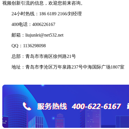
视频创新引流的信息，欢迎您前来咨询。
24小时热线：186 6189 2166/刘经理
400电话：4006226167
邮箱：liujunlei@net532.net
QQ：1136298098
总部：青岛市市南区徐州路21号
地址：青岛市李沧区万年泉路237号中海国际广场1807室