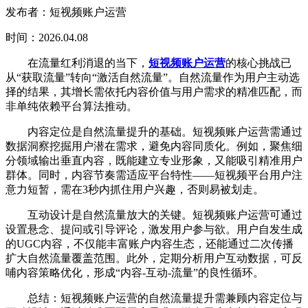
发布者：短视频账户运营
时间：2026.04.08
在流量红利消退的当下，
短视频账户运营
的核心挑战已
从“获取流量”转向“激活自然流量”。自然流量作为用户主动选
择的结果，其增长需依托内容价值与用户需求的精准匹配，而
非单纯依赖平台算法推动。
内容定位是自然流量提升的基础。短视频账户运营需通过
数据洞察挖掘用户潜在需求，避免内容同质化。例如，聚焦细
分领域输出垂直内容，既能建立专业形象，又能吸引精准用户
群体。同时，内容节奏需适应平台特性——短视频平台用户注
意力短暂，需在3秒内抓住用户兴趣，否则易被划走。
互动设计是自然流量放大的关键。短视频账户运营可通过
设置悬念、提问或引导评论，激发用户参与欲。用户自发生成
的UGC内容，不仅能丰富账户内容生态，还能通过二次传播
扩大自然流量覆盖范围。此外，定期分析用户互动数据，可反
哺内容策略优化，形成“内容-互动-流量”的良性循环。
总结：短视频账户运营的自然流量提升需兼顾内容定位与