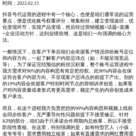
时间：2022.02.15
抖音号代运营的进程中有一个核心，也便是咱们通常说的运营
要点，便是优化账号权重评分，堆集粉丝，建立变现途径，优
化变现环节，实现产品变现，然后经过营销视频+话题+直播
+企业活动方针，达到业绩倍增。这是咱们一向强调的核心方
法。
一般情况下，在客户下单后咱们会依据客户情况供给账号定位
和内容方向，一起了解客户内容忌讳点（如：不能呈现竞品
等），为了保证完结预估的粉丝沉积量，整个账号运营进程中
我方需求对90%的内容构思有肯定把控权。此90%内容会在保
证符合客户内容方向、不呈现客户忌讳点的前提下产出。别的
的10%内容会依据客户特别时间节点的营销诉求创造，如果客
户对内容质量或者形式有更高需求，额定产生的内容创造成本
客户承当。
而且，在这个进程我方负责把控的90%内容构思和视频上线前
会同步给客户，无严重导向性问题前提下不接受修正。针对
KPI的部分，咱们由于只承诺合作周期内总效果，所以不接受
阶段性查核。在这里，特别强调的是，如有特型艺人（小孩，
老爷爷等）需求费用独立核算；如果有直播需求的网红费用需