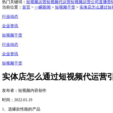
热门关键词：
短视频运营
短视频代运营
短视频运营公司
直播营
当前位置：
首页
>
一瞬新闻
>
短视频干货
>
实体店怎么通过短
行业动态
企业资讯
短视频干货
行业动态
企业资讯
短视频干货
实体店怎么通过短视频代运营
发布者：短视频内容创作
时间：2022.01.19
1、选爆款性能的产品