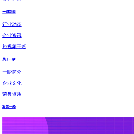
一瞬新闻
行业动态
企业资讯
短视频干货
关于一瞬
一瞬简介
企业文化
荣誉资质
联系一瞬