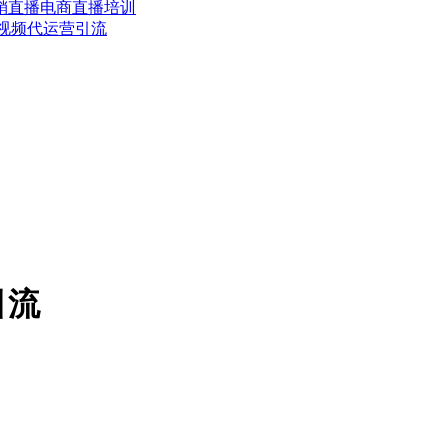
销
直播电商
直播培训
视频代运营引流
引流