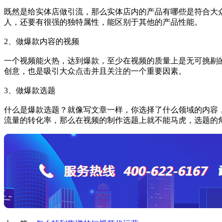
既然是给实体店做引流，那么实体店内的产品有哪些是符合大
人，还要有很强的独特属性，能区别于其他的产品性能。
2、做爆款内容的视频
一个视频能火热，达到爆款，至少在视频的质量上是无可挑剔
创意，也是吸引大众点击并且关注的一个重要因素。
3、做爆款选题
什么是爆款选题？就像写文章一样，你选择了什么领域的内容
流量的转化率，那么在视频的制作选题上就不能马虎，选题的