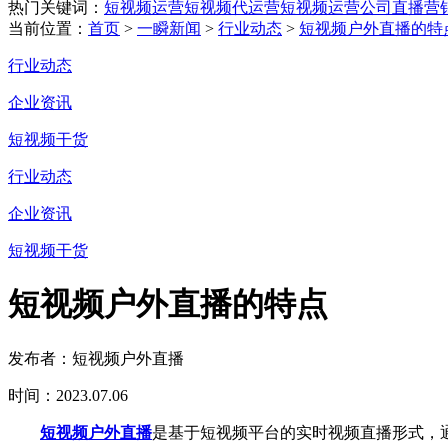
热门关键词：
短视频运营
短视频代运营
短视频运营公司
直播营
当前位置：
首页
>
一瞬新闻
>
行业动态
>
短视频户外直播的特
行业动态
企业资讯
短视频干货
行业动态
企业资讯
短视频干货
短视频户外直播的特点
发布者：短视频户外直播
时间：2023.07.06
短视频户外直播
是基于短视频平台的实时视频直播形式，