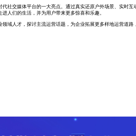
代社交媒体平台的一大亮点。通过真实还原户外场景、实时互动
走进人们的生活，并为用户带来更多惊喜和乐趣。
域人才，探讨主流运营话题，为企业拓展更多样地运营道路，