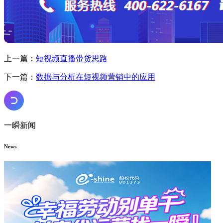
上一篇：
短视频直播带货思路
下一篇：
数据与分析在短视频营销中的应用
一瞬新闻
News