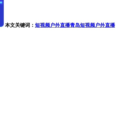
本文关键词：
短视频户外直播
青岛短视频户外直播