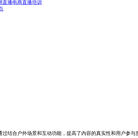
销
直播电商
直播培训
点
通过结合户外场景和互动功能，提高了内容的真实性和用户参与