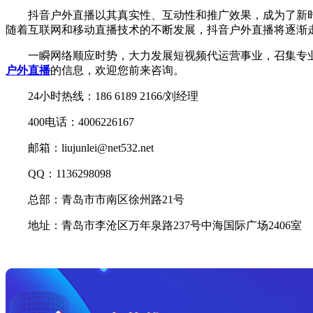
抖音户外直播以其真实性、互动性和推广效果，成为了新时
随着互联网和移动直播技术的不断发展，抖音户外直播将逐渐
一瞬网络顺应时势，大力发展短视频代运营事业，召集专业领
户外直播
的信息，欢迎您前来咨询。
24小时热线：186 6189 2166/刘经理
400电话：4006226167
邮箱：liujunlei@net532.net
QQ：1136298098
总部：青岛市市南区徐州路21号
地址：青岛市李沧区万年泉路237号中海国际广场2406室