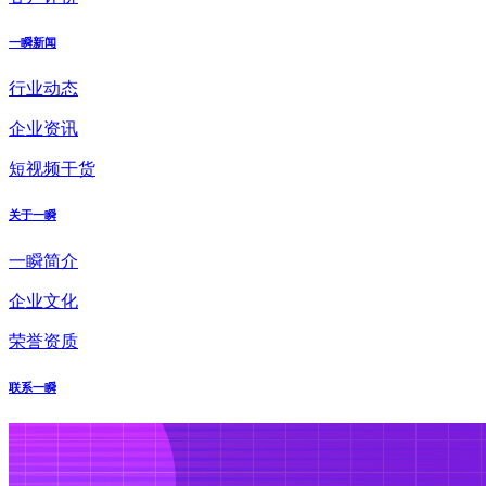
一瞬新闻
行业动态
企业资讯
短视频干货
关于一瞬
一瞬简介
企业文化
荣誉资质
联系一瞬