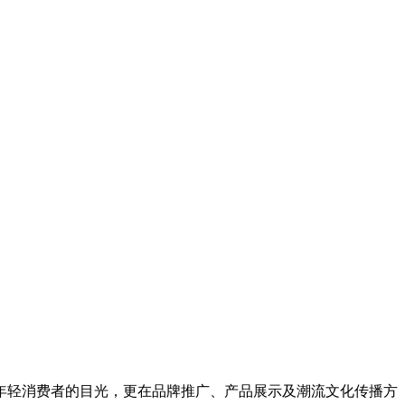
年轻消费者的目光，更在品牌推广、产品展示及潮流文化传播方