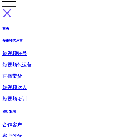
首页
短视频代运营
短视频账号
短视频代运营
直播带货
短视频达人
短视频培训
成功案例
合作客户
客户评价