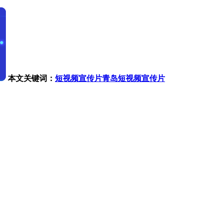
本文关键词：
短视频宣传片
青岛短视频宣传片