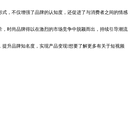
式，不仅增强了品牌的认知度，还促进了与消费者之间的情感
，时尚品牌得以在激烈的市场竞争中脱颖而出，持续引导潮流
提升品牌知名度，实现产品变现!想要了解更多有关于短视频