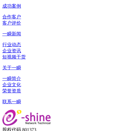
成功案例
合作客户
客户评价
一瞬新闻
行业动态
企业资讯
短视频干货
关于一瞬
一瞬简介
企业文化
荣誉资质
联系一瞬
股权代码 801373