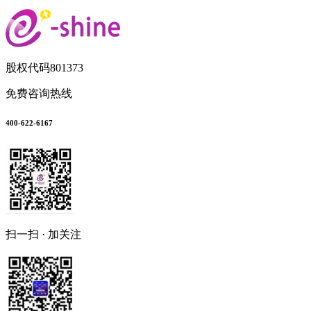
股权代码
801373
免费咨询热线
400-622-6167
扫一扫 · 加关注