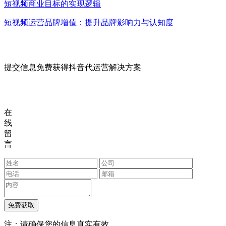
短视频商业目标的实现逻辑
短视频运营品牌增值：提升品牌影响力与认知度
提交信息免费获得抖音代运营解决方案
在
线
留
言
注：请确保您的信息真实有效