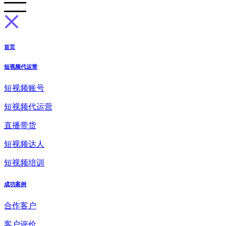
首页
短视频代运营
短视频账号
短视频代运营
直播带货
短视频达人
短视频培训
成功案例
合作客户
客户评价