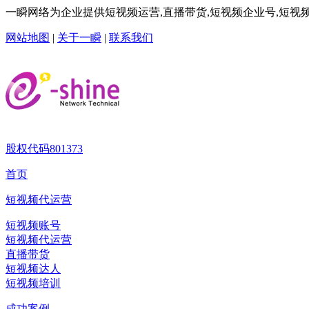
一瞬网络为企业提供短视频运营,直播带货,短视频企业号,短视频
网站地图
|
关于一瞬
|
联系我们
股权代码
801373
首页
短视频代运营
短视频账号
短视频代运营
直播带货
短视频达人
短视频培训
成功案例