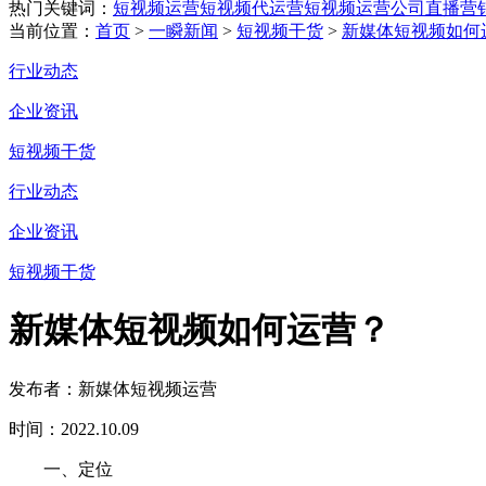
热门关键词：
短视频运营
短视频代运营
短视频运营公司
直播营
当前位置：
首页
>
一瞬新闻
>
短视频干货
>
新媒体短视频如何
行业动态
企业资讯
短视频干货
行业动态
企业资讯
短视频干货
新媒体短视频如何运营？
发布者：新媒体短视频运营
时间：2022.10.09
一、定位