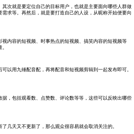
其次就是要定位自己的目标用户，也就是主要面向哪些人群做
要需求等。再然后，就是要打造自己的人设，从昵称开始便要向
视内容的短视频、时事热点的短视频、搞笑内容的短视频等
量。
可以用九锤配音配，再将配音和短视频剪辑到一起发布即可。
据，包括观看数、点赞数、评论数等等，这些可以反映出哪些
了几天又不更新了，那么观众很容易就会取消关注的。