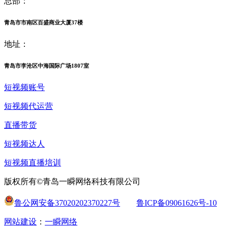
总部：
青岛市市南区百盛商业大厦37楼
地址：
青岛市李沧区中海国际广场1807室
短视频账号
短视频代运营
直播带货
短视频达人
短视频直播培训
版权所有©青岛一瞬网络科技有限公司
鲁公网安备37020202370227号
鲁ICP备09061626号-10
网站建设
：
一瞬网络