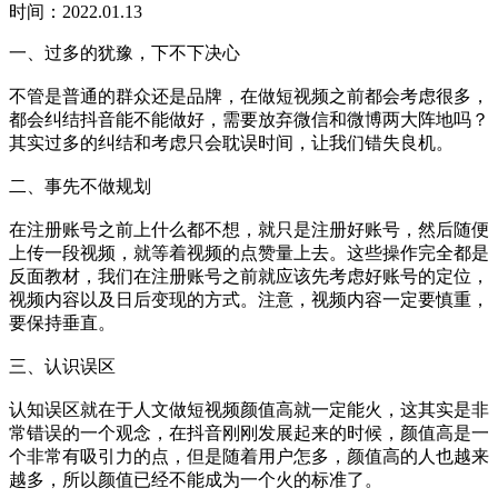
时间：2022.01.13
一、过多的犹豫，下不下决心
不管是普通的群众还是品牌，在做短视频之前都会考虑很多，
都会纠结抖音能不能做好，需要放弃微信和微博两大阵地吗？
其实过多的纠结和考虑只会耽误时间，让我们错失良机。
二、事先不做规划
在注册账号之前上什么都不想，就只是注册好账号，然后随便
上传一段视频，就等着视频的点赞量上去。这些操作完全都是
反面教材，我们在注册账号之前就应该先考虑好账号的定位，
视频内容以及日后变现的方式。注意，视频内容一定要慎重，
要保持垂直。
三、认识误区
认知误区就在于人文做短视频颜值高就一定能火，这其实是非
常错误的一个观念，在抖音刚刚发展起来的时候，颜值高是一
个非常有吸引力的点，但是随着用户怎多，颜值高的人也越来
越多，所以颜值已经不能成为一个火的标准了。