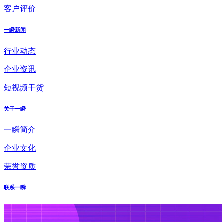
客户评价
一瞬新闻
行业动态
企业资讯
短视频干货
关于一瞬
一瞬简介
企业文化
荣誉资质
联系一瞬