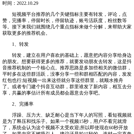
时间：2022.10.29
短视频平台推荐的几个关键指标主要有转发，评论，点
赞，完播率，停留时长，停留轨迹，账号活跃度，粉丝数等
等。接下来我们就围绕几个重点指标来做个分解，来帮助大家
获取更多的推荐机会。
1、转发
转发，建立在用户喜欢的基础上，愿意把内容分享给身边
的朋友。想要获得更多的推荐，就要发动朋友去转发，这是抖
音推荐机制的一个核心点。推荐思路是多加些相关的微信群，
平时多在这些群活跃，没事分享一些和群相匹配的内容，发发
红包也行;短视频一出来这些就分享这些群里，就顺水推舟
了。或者专门建个抖音互动群，群里谁发了新内容，相互去分
享，共赢的事估计所有成员都会愿意去分享吧。
2、完播率
浮躁、压力大、缺乏耐心是当下年人的写照，看短视频就
是为了释压和找乐子。如果一个视频15秒，用户不看完就滑
了，系统会认为这个视频不太受欢迎;所以即使现在60秒开放
了，如果内容不够吸引人，建议还是拍15秒的。选材一定直奔