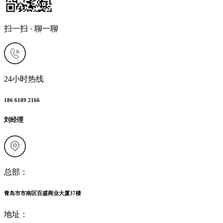
扫一扫 · 聊一聊
24小时热线
186 6189 2166
刘经理
总部：
青岛市市南区百盛商业大厦37楼
地址：