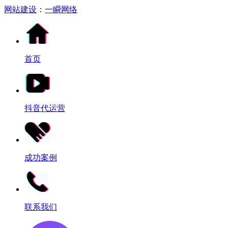
网站建设
：
一瞬网络
首页
抖音代运营
成功案例
联系我们