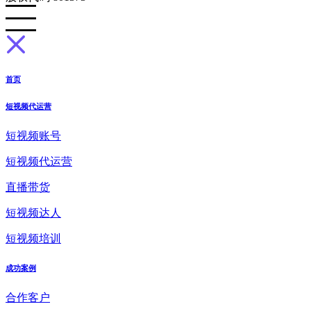
首页
短视频代运营
短视频账号
短视频代运营
直播带货
短视频达人
短视频培训
成功案例
合作客户