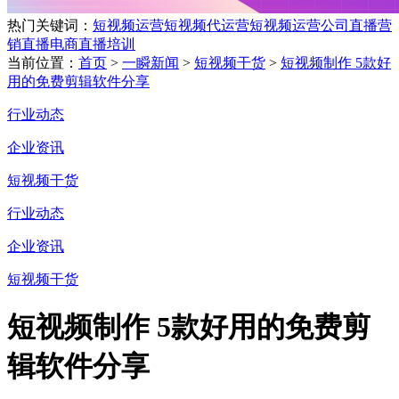
热门关键词：
短视频运营
短视频代运营
短视频运营公司
直播营
销
直播电商
直播培训
当前位置：
首页
>
一瞬新闻
>
短视频干货
>
短视频制作 5款好
用的免费剪辑软件分享
行业动态
企业资讯
短视频干货
行业动态
企业资讯
短视频干货
短视频制作 5款好用的免费剪
辑软件分享