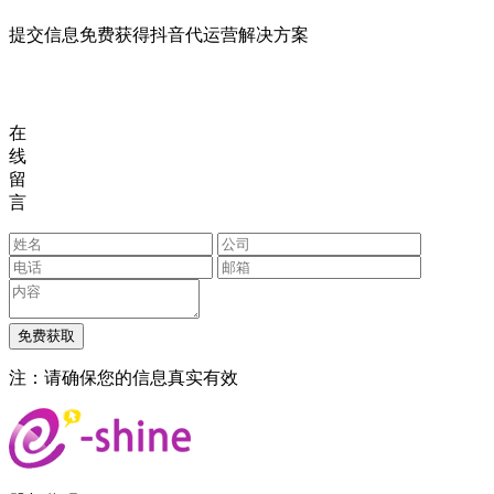
提交信息免费获得抖音代运营解决方案
在
线
留
言
注：请确保您的信息真实有效