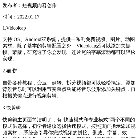
发布者：短视频内容创作
时间：2022.01.17
1.Videoleap
支持iOS、Android双系统，提供一系列免费视频、图片、动图
素材。除了基本的剪辑配置之外，Videoleap还可以添加关键
帧、蒙版，研究透了你会发现，连片尾的字幕滚动都可以轻松
实现。
2.猫 饼
自带各种教程，变速、倒转、拆分视频都可以轻松搞定。添加
背景音乐时可以利用节奏踩点功能将音乐波形添加关键点，再
根据关键点进行视频剪辑。
3.快剪辑
快剪辑主页面简洁明了，有“快速模式和专业模式”两个不同的
模式供选择，初学者建议选择快速模式。按照页面指示添加视
频素材， 系统会引导你完成视频的拼接、删减、字幕、效