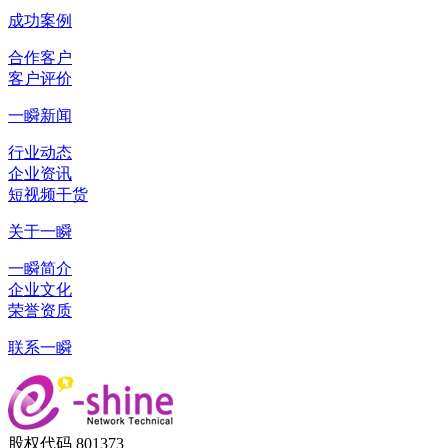
成功案例
合作客户
客户评价
一瞬新闻
行业动态
企业资讯
短视频干货
关于一瞬
一瞬简介
企业文化
荣誉资质
联系一瞬
股权代码 801373