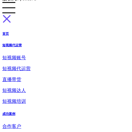
首页
短视频代运营
短视频账号
短视频代运营
直播带货
短视频达人
短视频培训
成功案例
合作客户