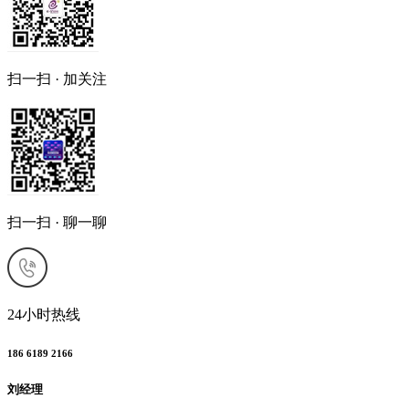
扫一扫 · 加关注
扫一扫 · 聊一聊
24小时热线
186 6189 2166
刘经理