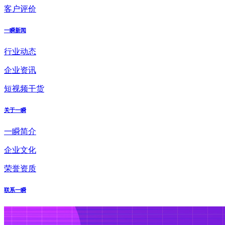
客户评价
一瞬新闻
行业动态
企业资讯
短视频干货
关于一瞬
一瞬简介
企业文化
荣誉资质
联系一瞬