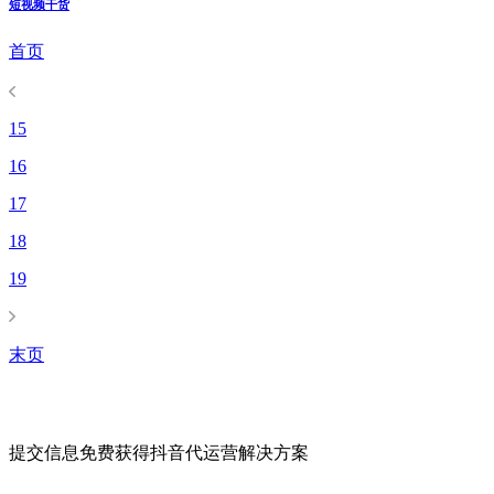
短视频干货
首页
15
16
17
18
19
末页
提交信息免费获得抖音代运营解决方案