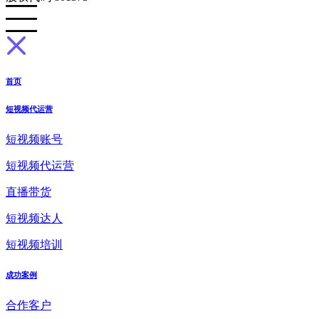
首页
短视频代运营
短视频账号
短视频代运营
直播带货
短视频达人
短视频培训
成功案例
合作客户