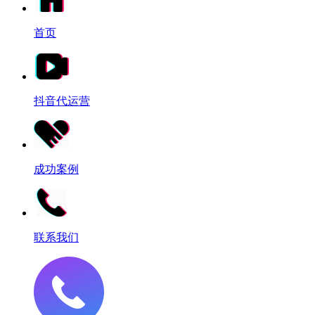
首页
抖音代运营
成功案例
联系我们