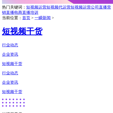
热门关键词：
短视频运营
短视频代运营
短视频运营公司
直播营
销
直播电商
直播培训
当前位置：
首页
>
一瞬新闻
>
短视频干货
行业动态
企业资讯
短视频干货
行业动态
企业资讯
短视频干货