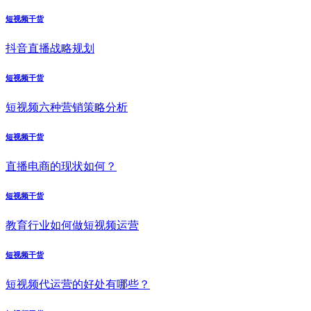
短视频干货
抖音直播战略规划
短视频干货
短视频六种营销策略分析
短视频干货
直播电商的现状如何？
短视频干货
教育行业如何做短视频运营
短视频干货
短视频代运营的好处有哪些？