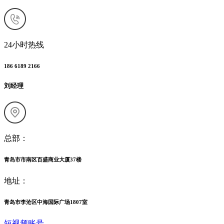
24小时热线
186 6189 2166
刘经理
总部：
青岛市市南区百盛商业大厦37楼
地址：
青岛市李沧区中海国际广场1807室
短视频账号