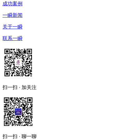
成功案例
一瞬新闻
关于一瞬
联系一瞬
扫一扫 · 加关注
扫一扫 · 聊一聊