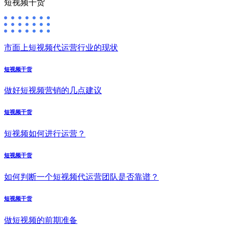
短视频干货
市面上短视频代运营行业的现状
短视频干货
做好短视频营销的几点建议
短视频干货
短视频如何进行运营？
短视频干货
如何判断一个短视频代运营团队是否靠谱？
短视频干货
做短视频的前期准备