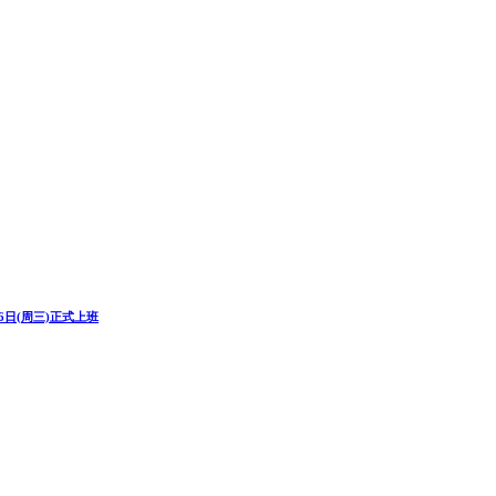
6日(周三)正式上班