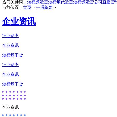
热门关键词：
短视频运营
短视频代运营
短视频运营公司
直播营
当前位置：
首页
>
一瞬新闻
>
企业资讯
行业动态
企业资讯
短视频干货
行业动态
企业资讯
短视频干货
企业资讯