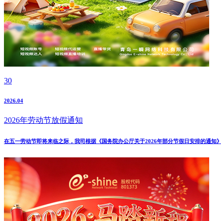
30
2026.04
2026年劳动节放假通知
在五一劳动节即将来临之际，我司根据《国务院办公厅关于2026年部分节假日安排的通知》要求