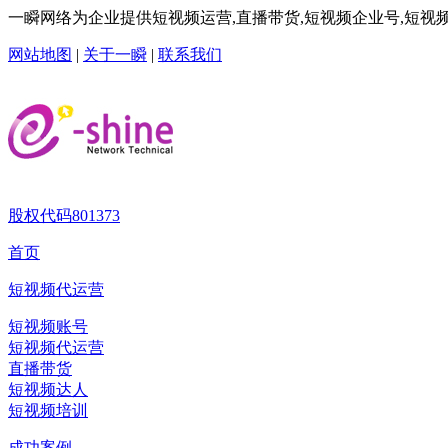
一瞬网络为企业提供短视频运营,直播带货,短视频企业号,短视频
网站地图
|
关于一瞬
|
联系我们
股权代码
801373
首页
短视频代运营
短视频账号
短视频代运营
直播带货
短视频达人
短视频培训
成功案例