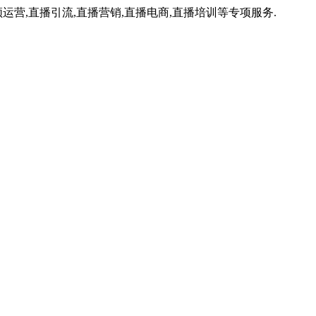
运营,直播引流,直播营销,直播电商,直播培训等专项服务.