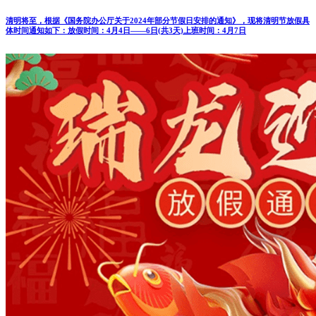
清明将至，根据《国务院办公厅关于2024年部分节假日安排的通知》，现将清明节放假具
体时间通知如下：放假时间：4月4日——6日(共3天)上班时间：4月7日