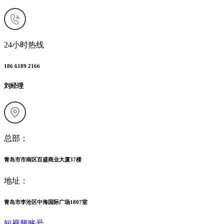
24小时热线
186 6189 2166
刘经理
总部：
青岛市市南区百盛商业大厦37楼
地址：
青岛市李沧区中海国际广场1807室
短视频账号