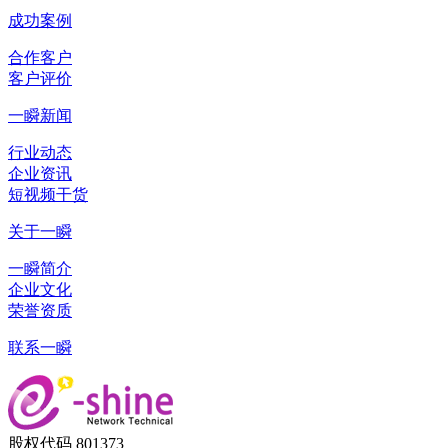
成功案例
合作客户
客户评价
一瞬新闻
行业动态
企业资讯
短视频干货
关于一瞬
一瞬简介
企业文化
荣誉资质
联系一瞬
股权代码 801373