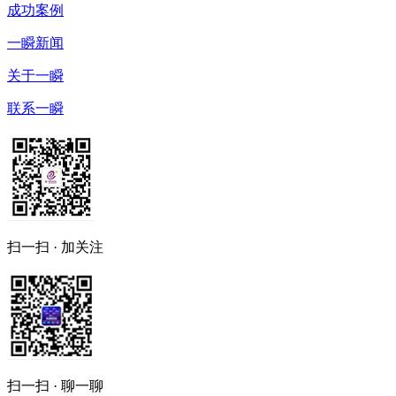
成功案例
一瞬新闻
关于一瞬
联系一瞬
扫一扫 · 加关注
扫一扫 · 聊一聊