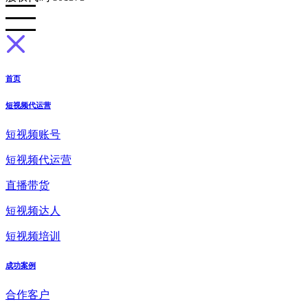
首页
短视频代运营
短视频账号
短视频代运营
直播带货
短视频达人
短视频培训
成功案例
合作客户