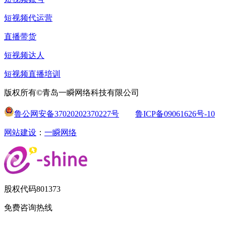
短视频代运营
直播带货
短视频达人
短视频直播培训
版权所有©青岛一瞬网络科技有限公司
鲁公网安备37020202370227号
鲁ICP备09061626号-10
网站建设
：
一瞬网络
股权代码
801373
免费咨询热线