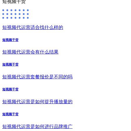
短视频干货
短视频代运营适合找什么样的
短视频干货
短视频代运营会有什么结果
短视频干货
短视频代运营套餐报价是不同的吗
短视频干货
短视频代运营是如何提升播放量的
短视频干货
短视频代运营是如何进行品牌推广