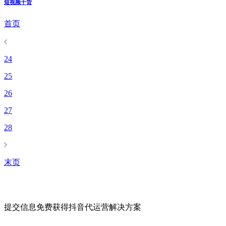
短视频干货
首页
24
25
26
27
28
末页
提交信息免费获得抖音代运营解决方案