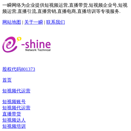
一瞬网络为企业提供短视频运营,直播带货,短视频企业号,短视
频运营,直播引流,直播营销,直播电商,直播培训等专项服务.
网站地图
|
关于一瞬
|
联系我们
股权代码
801373
首页
短视频代运营
短视频账号
短视频代运营
直播带货
短视频达人
短视频培训