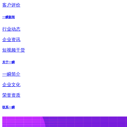
客户评价
一瞬新闻
行业动态
企业资讯
短视频干货
关于一瞬
一瞬简介
企业文化
荣誉资质
联系一瞬