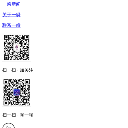
一瞬新闻
关于一瞬
联系一瞬
扫一扫 · 加关注
扫一扫 · 聊一聊