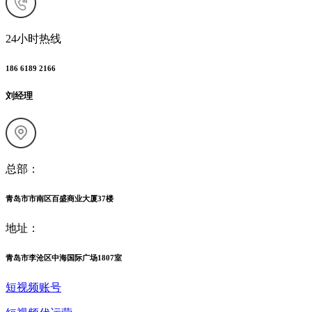
24小时热线
186 6189 2166
刘经理
总部：
青岛市市南区百盛商业大厦37楼
地址：
青岛市李沧区中海国际广场1807室
短视频账号