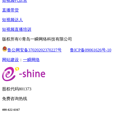
短视频代运营
直播带货
短视频达人
短视频直播培训
版权所有©青岛一瞬网络科技有限公司
鲁公网安备37020202370227号
鲁ICP备09061626号-10
网站建设
：
一瞬网络
股权代码
801373
免费咨询热线
400-622-6167