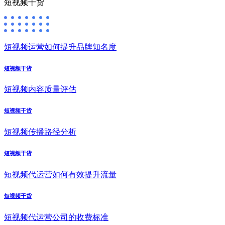
短视频干货
短视频运营如何提升品牌知名度
短视频干货
短视频内容质量评估
短视频干货
短视频传播路径分析
短视频干货
短视频代运营如何有效提升流量
短视频干货
短视频代运营公司的收费标准