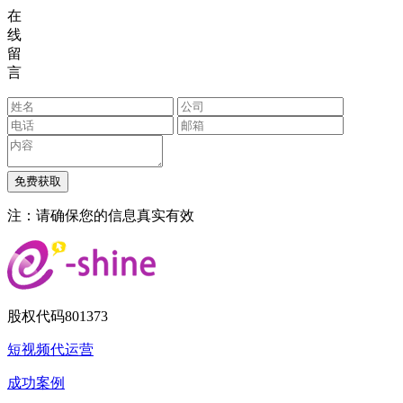
在
线
留
言
注：请确保您的信息真实有效
股权代码
801373
短视频代运营
成功案例