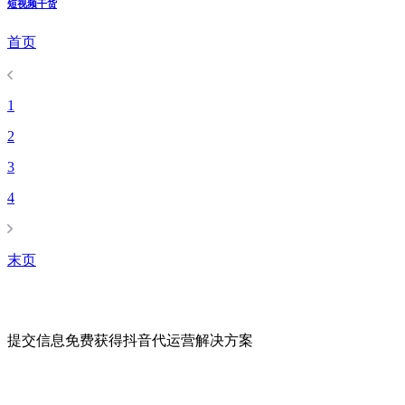
短视频干货
首页
1
2
3
4
末页
提交信息免费获得抖音代运营解决方案