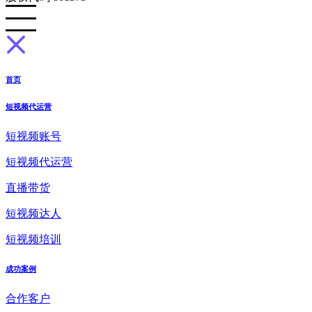
首页
短视频代运营
短视频账号
短视频代运营
直播带货
短视频达人
短视频培训
成功案例
合作客户