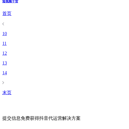
短视频干货
首页
10
11
12
13
14
末页
提交信息免费获得抖音代运营解决方案