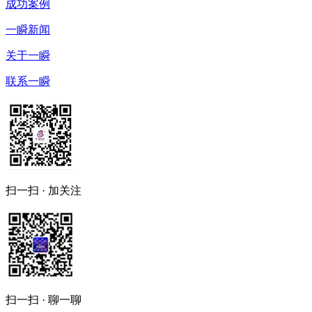
成功案例
一瞬新闻
关于一瞬
联系一瞬
扫一扫 · 加关注
扫一扫 · 聊一聊