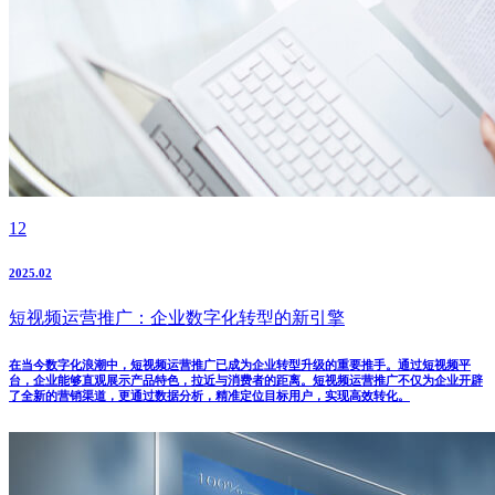
12
2025.02
短视频运营推广：企业数字化转型的新引擎
在当今数字化浪潮中，短视频运营推广已成为企业转型升级的重要推手。通过短视频平
台，企业能够直观展示产品特色，拉近与消费者的距离。短视频运营推广不仅为企业开辟
了全新的营销渠道，更通过数据分析，精准定位目标用户，实现高效转化。