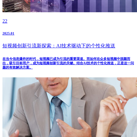
22
2025.01
短视频创新引流新探索：AI技术驱动下的个性化推送
在当今信息爆炸的时代，短视频已成为引流的重要渠道。而如何在众多短视频中脱颖而
出，吸引目标用户，成为短视频创新引流的关键。结合AI技术的个性化推送，正是这一问
题的有效解决方案。