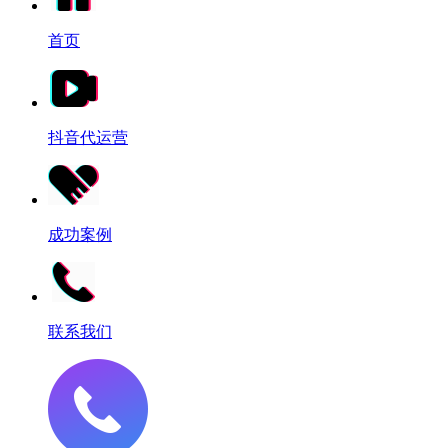
首页
抖音代运营
成功案例
联系我们