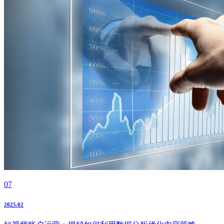
07
2025.02