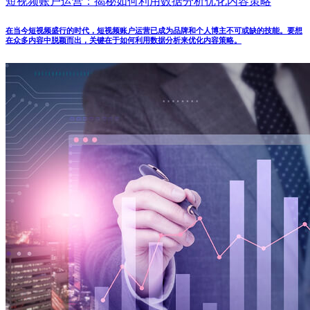
短视频账户运营：揭秘如何利用数据分析优化内容策略
在当今短视频盛行的时代，短视频账户运营已成为品牌和个人博主不可或缺的技能。要想
在众多内容中脱颖而出，关键在于如何利用数据分析来优化内容策略。