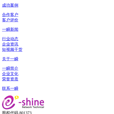
成功案例
合作客户
客户评价
一瞬新闻
行业动态
企业资讯
短视频干货
关于一瞬
一瞬简介
企业文化
荣誉资质
联系一瞬
股权代码 801373