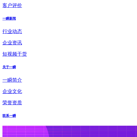
客户评价
一瞬新闻
行业动态
企业资讯
短视频干货
关于一瞬
一瞬简介
企业文化
荣誉资质
联系一瞬