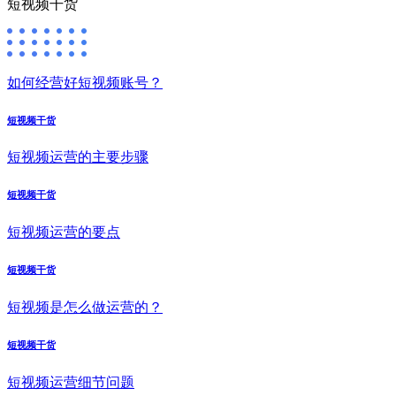
短视频干货
如何经营好短视频账号？
短视频干货
短视频运营的主要步骤
短视频干货
短视频运营的要点
短视频干货
短视频是怎么做运营的？
短视频干货
短视频运营细节问题