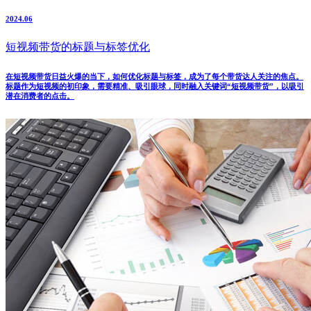
2024.06
短视频带货的标题与标签优化
在短视频带货日益火爆的当下，如何优化标题与标签，成为了每个带货达人关注的焦点。
标题作为短视频的初印象，需要精准、吸引眼球，同时融入关键词“短视频带货”，以吸引
潜在消费者的点击。