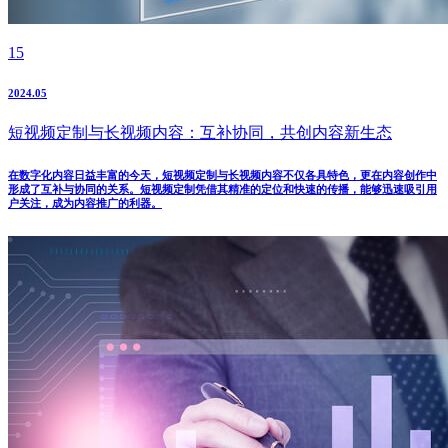
15
2024.05
短视频定制与长视频内容：互补协同，共创内容新生态
在数字化内容日益丰富的今天，短视频定制与长视频内容不仅各具特色，更在内容创作中
形成了互补与协同的关系。短视频定制凭借其精准的定位和快速的传播，能够迅速吸引用
户关注，成为内容推广的利器。