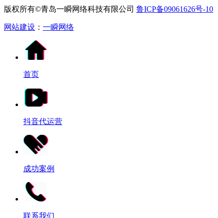
版权所有©青岛一瞬网络科技有限公司
鲁ICP备09061626号-10
网站建设
：
一瞬网络
首页
抖音代运营
成功案例
联系我们