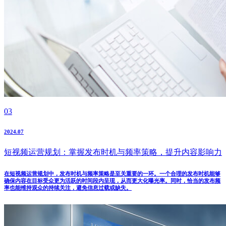
03
2024.07
短视频运营规划：掌握发布时机与频率策略，提升内容影响力
在短视频运营规划中，发布时机与频率策略是至关重要的一环。一个合理的发布时机能够
确保内容在目标受众更为活跃的时间段内呈现，从而更大化曝光率。同时，恰当的发布频
率也能维持观众的持续关注，避免信息过载或缺失。