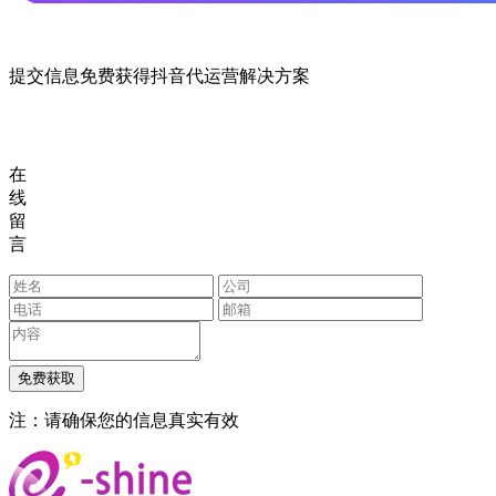
提交信息免费获得抖音代运营解决方案
在
线
留
言
注：请确保您的信息真实有效