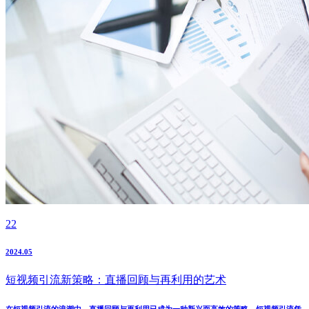
22
2024.05
短视频引流新策略：直播回顾与再利用的艺术
在短视频引流的浪潮中，直播回顾与再利用已成为一种新兴而高效的策略。短视频引流凭