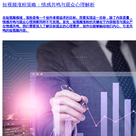
短视频涨粉策略：情感共鸣与观众心理解析
在短视频领域，涨粉是每一个创作者都追求的目标。而要实现这一目标，除了内容质量，
情感共鸣与观众心理洞察同样不可忽视。首先，短视频涨粉的关键在于内容能否与观众产
生情感共鸣。我们需要深入了解目标观众的心理需求，创作出能够触动他们内心、引发共
鸣的短视频内容。